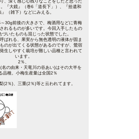
り、深く感じ心残りなことをしたと思った
る。『大鏡』（巻6「道長下」）、『拾遺和
集』（雑下）などにみえる。
～30g前後の大きさで、梅酒用などに青梅
されるものが多いです。今回入手したもの
色づいたものも混じった状態でした。
呼ばれる、果実から無色透明の液体が固ま
ものが出てくる状態があるのですが、鶯宿
発生しやすく栽培が難しい品種と言われて
います。
2％、
(名の由来・天竜川の谷あい)はその大半を
る品種。小梅生産量は全国2％
山梨(2％)、三重(2％)等と云われてます。