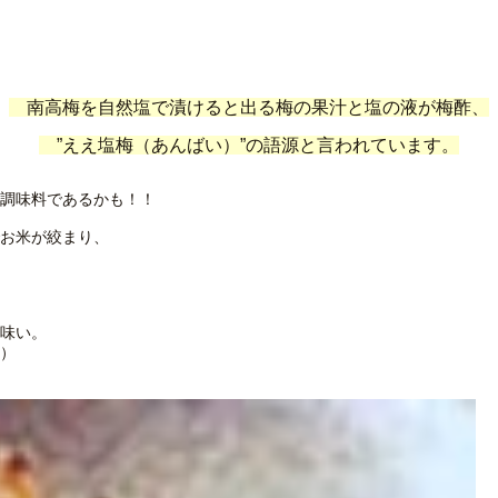
南高梅を自然塩で漬けると出る梅の果汁と塩の液が梅酢、
”ええ塩梅（あんばい）”の語源と言われています。
調味料であるかも！！
お米が絞まり、
味い。
）