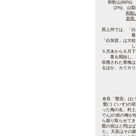
和歌山(66%)
(2%)、山
和歌
群馬
西上州では、「白
最
「白加賀」は大粒
し
５月末から６月下
業を開始し、
収穫された青梅は
るほか、カリカリ
奈良「鶯宿」(お
鶯(うぐいす)の
った梅の名。村上
でん)の前の梅が
ら掘り取らせてき
鶯の宿はと問はば
た。天皇はその家