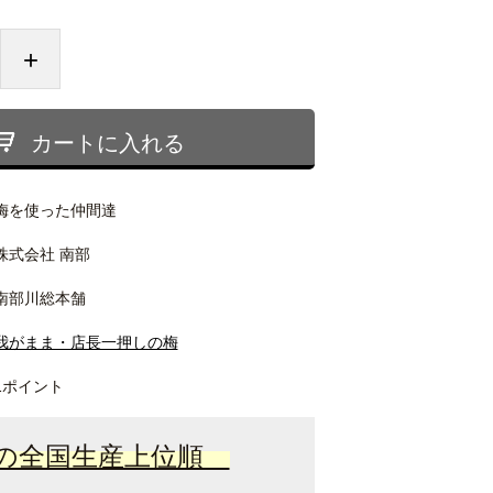
+
カートに入れる
梅を使った仲間達
株式会社 南部
南部川総本舗
我がまま・店長一押しの梅
1ポイント
の全国生産上位順