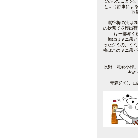
であったことを知
という故事によ
歌
鶯宿梅の実は25
の状態で収穫出荷
は一部赤く
梅にはヤニ果と
ったグミのような
梅はこのヤニ果が
長野「竜峡小梅」
占め
青森(2％)、