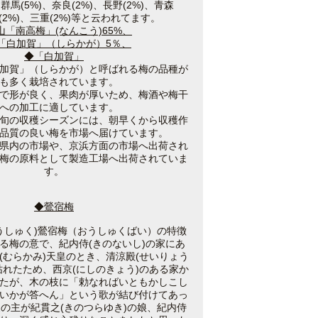
、群馬(5%)、奈良(2%)、長野(2%)、青森
梨(2%)、三重(2%)等と云われてます。
山「南高梅」(なんこう)65%、
「白加賀」（しらかが）5％、
◆
「白加賀」
加賀」（しらかが）と呼ばれる梅の品種が
も多く栽培されています。
で形が良く、果肉が厚いため、梅酒や梅干
への加工に適しています。
旬の収穫シーズンには、朝早くから収穫作
品質の良い梅を市場へ届けています。
県内の市場や、京浜方面の市場へ出荷され
梅の原料として製造工場へ出荷されていま
す。
◆鶯宿梅
うしゅく)鶯宿梅（おうしゅくばい）の特徴
宿る梅の意で、紀内侍(きのないし)の家にあ
(むらかみ)天皇のとき、清涼殿(せいりょう
枯れたため、西京(にしのきょう)のある家か
たが、木の枝に「勅なればいともかしこし
いかが答へん」という歌が結び付けてあっ
の主が紀貫之(きのつらゆき)の娘、紀内侍