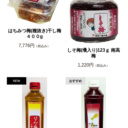
はちみつ梅(種抜き)干し梅
４００g
7,776円
（税込み）
しそ梅(壜入り)123ｇ 南高
梅
1,220円
（税込み）