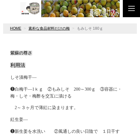
HOME
素朴な食品材料だけの梅
もみしそ 180ｇ
紫蘇の尊さ
利用法
しそ漬梅干―
❶白梅干―
1
ｋｇ ②もみしそ
200
～
300
ｇ ③容器に・
梅・しそ・梅酢を交互に漬ける
2
～３ヶ月で薄紅に染まります。
紅生姜―
❶新生姜を水洗い ②風通しの良い日陰で １日干す