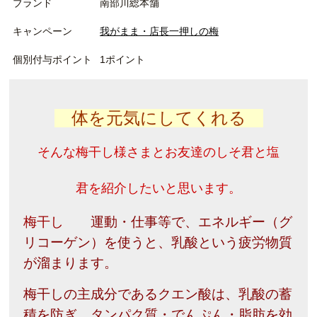
ブランド
南部川総本舗
キャンペーン
我がまま・店長一押しの梅
個別付与ポイント
1ポイント
体を元気にしてくれる
そんな
梅干し様さま
とお友達の
しそ君
と
塩
君
を紹介したいと思います。
梅干し
運動・仕事等で、エネルギー（グ
リコーゲン）を使うと、乳酸という疲労物質
が溜まります。
梅干しの主成分であるクエン酸は、乳酸の蓄
積を防ぎ、タンパク質・でんぷん・脂肪を効