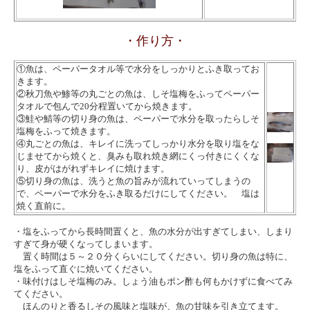
・作り方・
①
魚は、ペーパータオル等で水分をしっかりとふき取ってお
きます。
②秋刀魚や鯵等の丸ごとの魚は、しそ塩梅をふってペーパー
タオルで包んで20分程置いてから焼きます。
③鮭や鯖等の切り身の魚は、ペーパーで水分を取ったらしそ
塩梅をふって焼きます。
④丸ごとの魚は、キレイに洗ってしっかり水分を取り塩をな
じませてから焼くと、臭みも取れ焼き網にくっ付きにくくな
り、皮がはがれずキレイに焼けます。
⑤切り身の魚は、洗うと魚の旨みが流れていってしまうの
で、ペーパーで水分をふき取るだけにしてください。 塩は
焼く直前に。
・塩をふってから長時間置くと、魚の水分が出すぎてしまい、しまり
すぎて身が硬くなってしまいます。
置く時間は５～２０分くらいにしてください。切り身の魚は特に、
塩をふって直ぐに焼いてください。
・味付けはしそ塩梅のみ。しょう油もポン酢も何もかけずに食べてみ
てください。
ほんのりと香るしその風味と塩味が、魚の甘味を引き立てます。