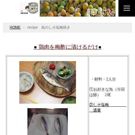
HOME
recipe 魚のしそ塩梅焼き
●
鶏肉を梅酢に漬けるだけ
●
・材料・2人分
①
お好きな魚（今回
は鯵） 2尾
②しそ塩梅
適量