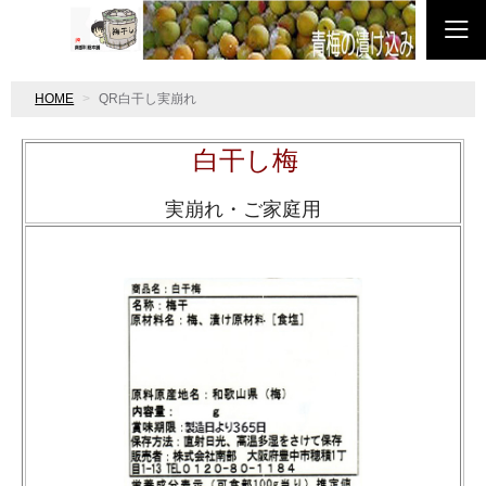
HOME
QR白干し実崩れ
白干し梅
実崩れ・ご家庭用